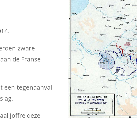
914.
werden zware
s aan de Franse
t een tegenaanval
slag.
al Joffre deze