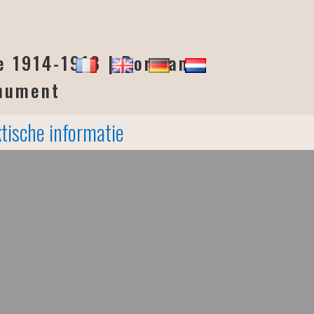
ne 1914-1918 | Dormans
onument
tische informatie