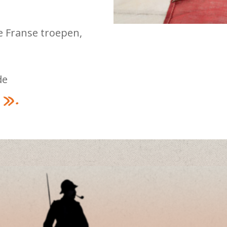
e Franse troepen,
de
 ».