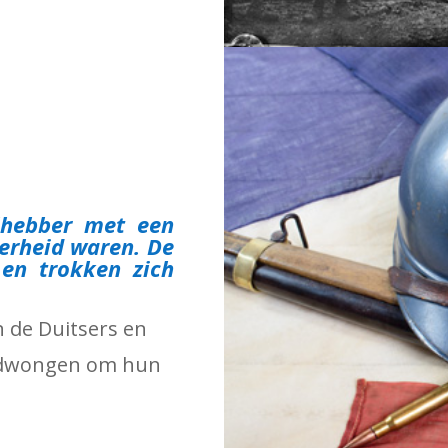
lhebber met een
derheid waren. De
en trokken zich
n de Duitsers en
gedwongen om hun